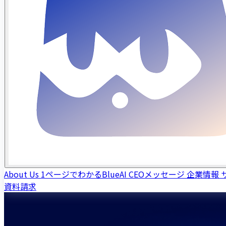
About Us
1ページでわかるBlueAI
CEOメッセージ
企業情報
資料請求
BlueAI — 自社SaaS 18