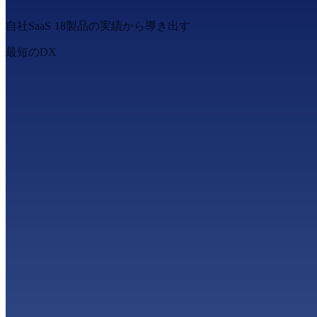
自
社
S
a
a
S
1
8
製
品
の
実
績
か
ら
導
き
出
す
最
短
の
D
X