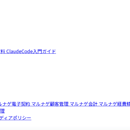
資料
ClaudeCode入門ガイド
ルナゲ電子契約
マルナゲ顧客管理
マルナゲ会計
マルナゲ経費
理
ディアポリシー