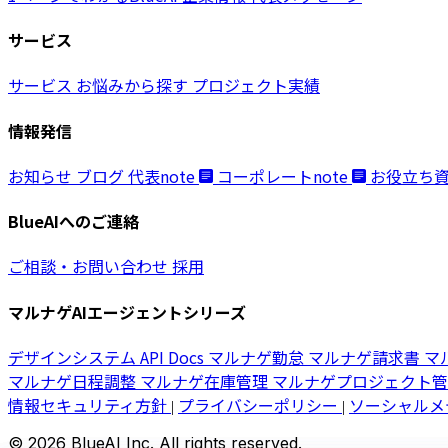
サービス
サービス
お悩みから探す
プロジェクト実績
情報発信
お知らせ
ブログ
代表note
コーポレートnote
お役立ち
BlueAIへのご連絡
ご相談・お問い合わせ
採用
マルナゲAIエージェントシリーズ
デザインシステム
API Docs
マルナゲ勤怠
マルナゲ請求書
マ
マルナゲ日程調整
マルナゲ在庫管理
マルナゲプロジェクト管
情報セキュリティ方針
プライバシーポリシー
ソーシャルメ
|
|
© 2026 BlueAI Inc. All rights reserved.